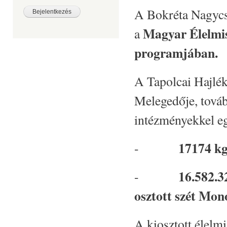
A Bokréta Nagycs
Magyar Élelmis
a
programjában.
A Tapolcai Hajlék
Melegedője, tová
intézményekkel e
17174 kg 
-
16.582.3
-
osztott szét Mon
A kiosztott élelmi