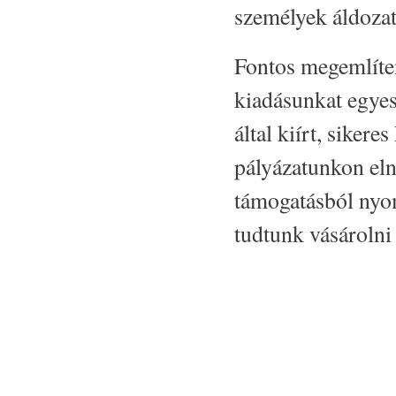
személyek áldoza
Fontos megemlíte
kiadásunkat egye
által kiírt, sik
pályázatunkon eln
támogatásból nyom
tudtunk vásárolni