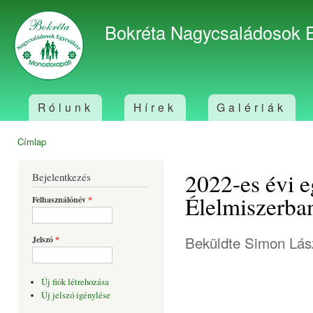
Ugr
tar
Bokréta Nagycsaládosok 
Rólunk
Hírek
Galériák
Főmenü
Címlap
Jelenlegi hely
2022-es évi 
Bejelentkezés
Élelmiszerba
Felhasználónév
*
Beküldte
Simon Lás
Jelszó
*
Új fiók létrehozása
Új jelszó igénylése