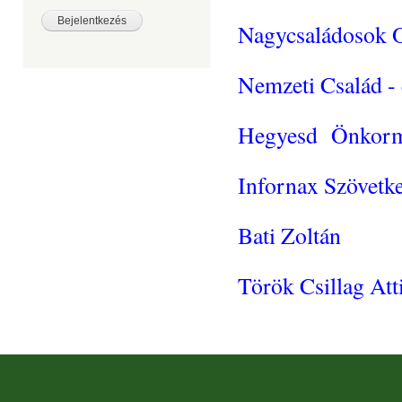
Nagycsaládosok O
Nemzeti Család - é
Hegyesd Önkorm
Infornax Szövetke
Bati Zoltán
Török Csillag Att