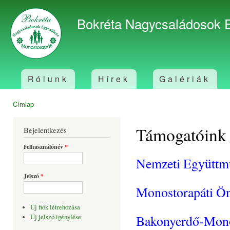
Ugr
tar
Bokréta Nagycsaládosok 
Rólunk
Hírek
Galériák
Főmenü
Címlap
Jelenlegi hely
Támogatóink
Bejelentkezés
Felhasználónév
*
Nemzeti Együttm
Jelszó
*
Monostorapáti Ö
Új fiók létrehozása
Bakonyerdő-Monos
Új jelszó igénylése