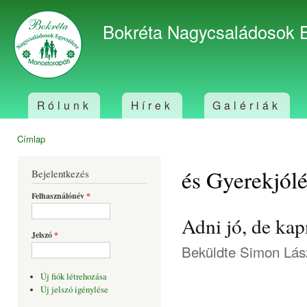
Ugr
tar
Bokréta Nagycsaládosok 
Rólunk
Hírek
Galériák
Főmenü
Címlap
Jelenlegi hely
és Gyerekjól
Bejelentkezés
Felhasználónév
*
Adni jó, de kapn
Jelszó
*
Beküldte
Simon Lás
Új fiók létrehozása
Új jelszó igénylése