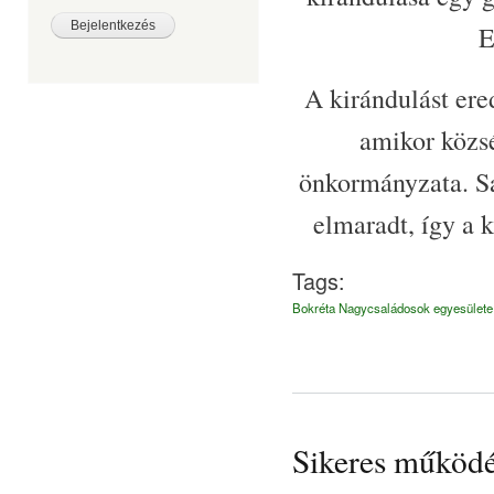
E
A kirándulást ere
amikor közsé
önkormányzata. Sa
elmaradt, így a k
Tags:
Bokréta Nagycsaládosok egyesülete
Sikeres működé