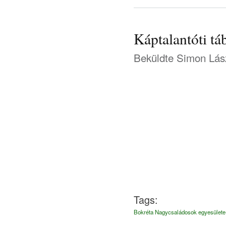
Káptalantóti tá
Beküldte
Simon Lás
Tags:
Bokréta Nagycsaládosok egyesülete