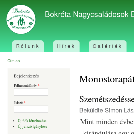
Ugr
tar
Bokréta Nagycsaládosok 
Rólunk
Hírek
Galériák
Főmenü
Címlap
Jelenlegi hely
Monostorapát
Bejelentkezés
Felhasználónév
*
Szemétszedéssel
Jelszó
*
Beküldte
Simon Lás
Mint minden évben,
Új fiók létrehozása
Új jelszó igénylése
kirándulása egy g