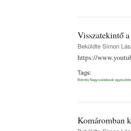
Visszatekintő a
Beküldte
Simon Lás
https://www.you
Tags:
Bokréta Nagycsaládosok egyesülete
Komáromban ki
Beküldte
Simon Lás